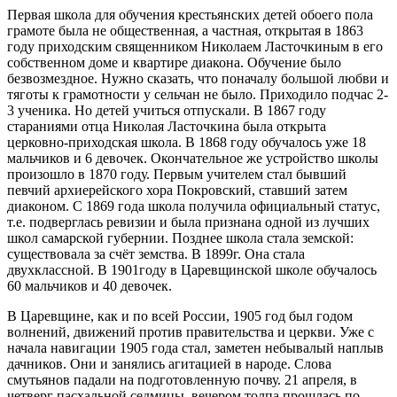
Первая школа для обучения крестьянских детей обоего пола
грамоте была не общественная, а частная, открытая в 1863
году приходским священником Николаем Ласточкиным в его
собственном доме и квартире диакона. Обучение было
безвозмездное. Нужно сказать, что поначалу большой любви и
тяготы к грамотности у сельчан не было. Приходило подчас 2-
3 ученика. Но детей учиться отпускали. В 1867 году
стараниями отца Николая Ласточкина была открыта
церковно-приходская школа. В 1868 году обучалось уже 18
мальчиков и 6 девочек. Окончательное же устройство школы
произошло в 1870 году. Первым учителем стал бывший
певчий архиерейского хора Покровский, ставший затем
диаконом. С 1869 года школа получила официальный статус,
т.е. подверглась ревизии и была признана одной из лучших
школ самарской губернии. Позднее школа стала земской:
существовала за счёт земства. В 1899г. Она стала
двухклассной. В 1901году в Царевщинской школе обучалось
60 мальчиков и 40 девочек.
В Царевщине, как и по всей России, 1905 год был годом
волнений, движений против правительства и церкви. Уже с
начала навигации 1905 года стал, заметен небывалый наплыв
дачников. Они и занялись агитацией в народе. Слова
смутьянов падали на подготовленную почву. 21 апреля, в
четверг пасхальной седмицы, вечером толпа прошлась по