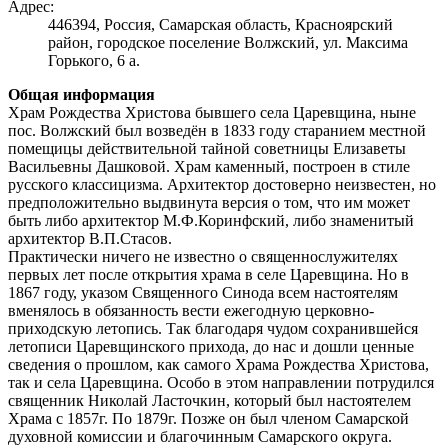
Адрес:
446394, Россия, Самарская область, Красноярский
район, городское поселение Волжский, ул. Максима
Горького, 6 а.
Общая информация
Храм Рождества Христова бывшего села Царевщина, ныне
пос. Волжский был возведён в 1833 году старанием местной
помещицы действительной тайной советницы Елизаветы
Васильевны Дашковой. Храм каменный, построен в стиле
русского классицизма. Архитектор достоверно неизвестен, но
предположительно выдвинута версия о том, что им может
быть либо архитектор М.Ф.Коринфский, либо знаменитый
архитектор В.П.Стасов.
Практически ничего не известно о священнослужителях
первых лет после открытия храма в селе Царевщина. Но в
1867 году, указом Священного Синода всем настоятелям
вменялось в обязанность вести ежегодную церковно-
приходскую летопись. Так благодаря чудом сохранившейся
летописи Царевщинского прихода, до нас и дошли ценные
сведения о прошлом, как самого Храма Рождества Христова,
так и села Царевщина. Особо в этом направлении потрудился
священник Николай Ласточкин, который был настоятелем
Храма с 1857г. По 1879г. Позже он был членом Самарской
духовной комиссии и благочинным Самарского округа.