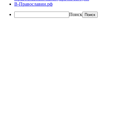
В-Православии.рф
Поиск