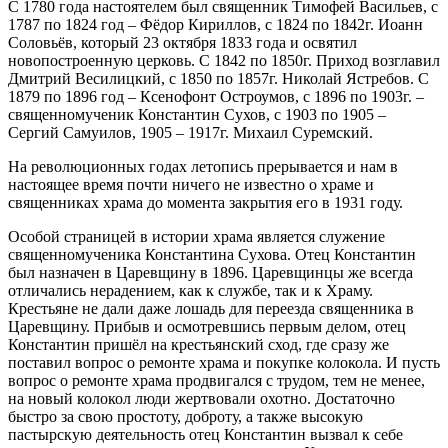
С 1780 года настоятелем был священник Тимофей Васильев, с
1787 по 1824 год – Фёдор Кириллов, с 1824 по 1842г. Иоанн
Соловьёв, который 23 октября 1833 года и освятил
новопостроенную церковь. С 1842 по 1850г. Приход возглавил
Дмитрий Весилицкий, с 1850 по 1857г. Николай Ястребов. С
1879 по 1896 год – Ксенофонт Остроумов, с 1896 по 1903г. –
священномученик Константин Сухов, с 1903 по 1905 –
Сергий Самуилов, 1905 – 1917г. Михаил Суремский.
На революционных годах летопись прерывается и нам в
настоящее время почти ничего не известно о храме и
священниках храма до момента закрытия его в 1931 году.
Особой страницей в истории храма является служение
священномученика Константина Сухова. Отец Константин
был назначен в Царевщину в 1896. Царевщинцы же всегда
отличались нерадением, как к службе, так и к Храму.
Крестьяне не дали даже лошадь для переезда священника в
Царевщину. Прибыв и осмотревшись первым делом, отец
Константин пришёл на крестьянский сход, где сразу же
поставил вопрос о ремонте храма и покупке колокола. И пусть
вопрос о ремонте храма продвигался с трудом, тем не менее,
на новый колокол люди жертвовали охотно. Достаточно
быстро за свою простоту, доброту, а также высокую
пастырскую деятельность отец Константин вызвал к себе