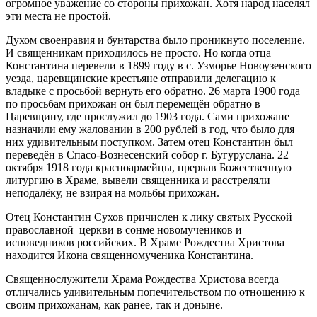
огромное уважение со стороны прихожан. Хотя народ населял
эти места не простой.
Духом своенравия и бунтарства было проникнуто поселение.
И священникам приходилось не просто. Но когда отца
Константина перевели в 1899 году в с. Узморье Новоузенского
уезда, царевщинские крестьяне отправили делегацию к
владыке с просьбой вернуть его обратно. 26 марта 1900 года
по просьбам прихожан он был перемещён обратно в
Царевщину, где прослужил до 1903 года. Сами прихожане
назначили ему жаловании в 200 рублей в год, что было для
них удивительным поступком. Затем отец Константин был
переведён в Спасо-Вознесенский собор г. Бугуруслана. 22
октября 1918 года красноармейцы, прервав Божественную
литургию в Храме, вывели священника и расстреляли
неподалёку, не взирая на мольбы прихожан.
Отец Константин Сухов причислен к лику святых Русской
православной церкви в сонме новомучеников и
исповедников российских. В Храме Рождества Христова
находится Икона священномученика Константина.
Священнослужители Храма Рождества Христова всегда
отличались удивительным попечительством по отношению к
своим прихожанам, как ранее, так и доныне.