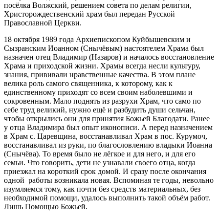
посёлка Волжский, решением совета по делам религии,
Христорождественский храм был передан Русской
Православной Церкви.
18 октября 1989 года Архиепископом Куйбышевским и
Сызранским Иоанном (Снычёвым) настоятелем Храма был
назначен отец Владимир (Назаров) и началось восстановление
Храма и приходской жизни. Храмы всегда несли культуру,
знания, прививали нравственные качества. В этом плане
велика роль самого священника, к которому, как к
единственному приходят со всем своим наболевшими и
сокровенным. Мало поднять из разрухи Храм, что само по
себе труд великий, нужно ещё и разбудить души сельчан,
чтобы открылись они для принятия Божьей Благодати. Ранее
у отца Владимира был опыт иконописи. А перед назначением
в Храм с. Царевщина, восстанавливал Храм в пос. Курумоч,
восстанавливал из руки, по благословлению владыки Иоанна
(Снычёва). То время было не лёгкое и для него, и для его
семьи. Что говорить, дети не узнавали своего отца, когда
приезжал на короткий срок домой. И сразу после окончания
одной работы возникала новая. Вспоминая те годы, невольно
изумляемся тому, как почти без средств материальных, без
необходимой помощи, удалось выполнить такой объём работ.
Лишь Помощью Божьей.