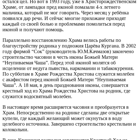
остался цел. Но вот в 1993 году, уже в Христорождественском
Храме, от лампадки пред иконой помазали 4-х летнего
мальчика, который не мог говорить. Через месяц у ребёнка
появился дар речи. И сейчас многие прихожане приходят
каждый со своей болью и проблемами помолиться перед
иконой и получают помощь.
Параллельно восстановлению Храма велись работы по
благоустройству родника у подножия Царёва Кургана. В 2002
году фирмой “Сок” (руководитель Ю.М.Качмазов) закончено
строительство часовни в честь иконы Божьей Матери
“Неупиваемая Чаша”. Перед этой иконой молятся об
исцелении от недуга пьянства, наркомании и табакокурения.
По субботам в Храме Рождества Христова служится молебен
с акафистом перед иконой Божьей Матери “Неупиваемая
Чаша”. А 18 мая, в день празднования иконы, совершается
крестный ход из Храма Рождества Христова на родник, где
служится водосвятный молебен.
В настоящее время расширяется часовня и преобразуется в
Храм. Непосредственно на роднике сделаны две открытые
купели, где каждый желающий может окунуться в воду
целебного источника. Завершено строительство крестильни и
колокольни.