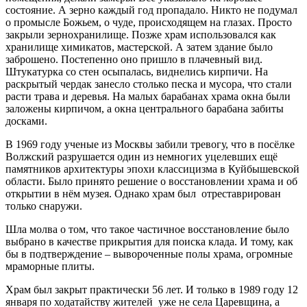
состояние. А зерно каждый год пропадало. Никто не подумал
о промысле Божьем, о чуде, происходящем на глазах. Просто
закрыли зернохранилище. Позже храм использовался как
хранилище химикатов, мастерской. А затем здание было
заброшено. Постепенно оно пришло в плачевный вид.
Штукатурка со стен осыпалась, виднелись кирпичи. На
раскрытый чердак занесло столько песка и мусора, что стали
расти трава и деревья. На малых барабанах храма окна были
заложены кирпичом, а окна центрального барабана забиты
досками.
В 1969 году ученые из Москвы забили тревогу, что в посёлке
Волжский разрушается один из немногих уцелевших ещё
памятников архитектуры эпохи классицизма в Куйбышевской
области. Было принято решение о восстановлении храма и об
открытии в нём музея. Однако храм был отреставрирован
только снаружи.
Шла молва о том, что такое частичное восстановление было
выбрано в качестве прикрытия для поиска клада. И тому, как
бы в подтверждение – вывороченные полы храма, огромные
мраморные плиты.
Храм был закрыт практически 56 лет. И только в 1989 году 12
января по ходатайству жителей уже не села Царевщина, а