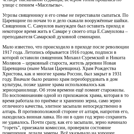
улице с пением «Масельезы».
Угрозы священнику и его семье не переставали сыпаться. По
Царевщине по ночам то и дело скакали вооружённые шайки.
Священник С. Самуилов вынужден был оставить приход и
некоторое время жить в Самаре у своего отца Е.Самуилова –
преподавателя Самарской духовной семинарии.
Мало известно, что происходило в приходе после революции
1917 года. Летопись обрывается 1916 годом, подписи в
которой оставили священник Михаил Суремский и Никита
Молянов – церковный староста, житель деревни Новая
Царевщина (ныне Малая Царевщина). Храм Рождества
Христова, как и многие храмы России, был закрыт в 1931
году. Вначале было решено храм переоборудовать в дом
культуры, позже здание храма использовалось как
зернохранилище. Об этом времени ещё помнят старожилы.
По воспоминаниям одной из прихожанок храма, которая в то
время работала по приёмке и хранению зерна, само зерно
отличного качества, элитное засыпали непосредственно в
алтарь. В противоположной стороне от алтаря, напротив его,
находилась винная лавка. Но ни в один год зерно сохранить
не удавалось. Почти сразу, как его засыпали, зерно начинало
“гореть”, приезжали комиссии, проверяли состояние
помещения, делали замеры. Всё указывало на хорошее