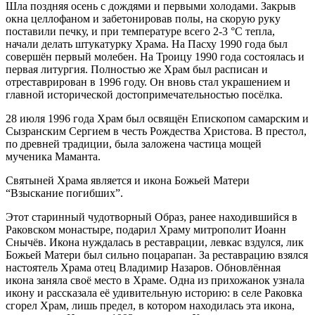
Шла поздняя осень с дождями и первыми холодами. Закрыв
окна целлофаном и забетонировав полы, на скорую руку
поставили печку, и при температуре всего 2-3 °С тепла,
начали делать штукатурку Храма. На Пасху 1990 года был
совершён первый молебен. На Троицу 1990 года состоялась и
первая литургия. Полностью же Храм был расписан и
отреставрирован в 1996 году. Он вновь стал украшением и
главной исторической достопримечательностью посёлка.
28 июля 1996 года Храм был освящён Епископом самарским и
Сызранским Сергием в честь Рождества Христова. В престол,
по древней традиции, была заложена частица мощей
мученика Маманта.
Святыней Храма является и икона Божьей Матери
“Взыскание погибших”.
Этот старинный чудотворный Образ, ранее находившийся в
Раковском монастыре, подарил Храму митрополит Иоанн
Снычёв. Икона нуждалась в реставрации, левкас вздулся, лик
Божьей Матери был сильно поцарапан. За реставрацию взялся
настоятель Храма отец Владимир Назаров. Обновлённая
икона заняла своё место в Храме. Одна из прихожанок узнала
икону и рассказала её удивительную историю: в селе Раковка
сгорел Храм, лишь предел, в котором находилась эта икона,