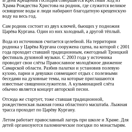
В день Крещения господня совершается Крестный Ход из
Храма Рождества Христова на родник, где служится великое
освящение воды и люди набирают благодатную крещенскую
воду на весь год.
Сам родник состоит из двух ключей, бьющих у подножия
Царёва Кургана. Один из них холодный, а другой тёплый.
Вода из источников считается целебной. На территории
родника у Царёва Кургана сооружена сцена, на которой с 2001
года проходит ставший традиционным, ежегодный Троицкий
фестиваль духовной музыки. С 2003 года у источника
проводит свои слёты Православное молодёжное движение
Самарской области. Разбив палатки и установив полевую
кухню, парни и девушки совмещают отдых с полезными
беседами на духовные темы, на которые приглашаются
известные священнослужители. А кульминацией слёта
обычно является концерт авторской песни.
Отсюда же стартует, тоже ставшая традиционной,
рождественская лыжная гонка областного масштаба. Лыжная
трасса проходит по Царёву Кургану.
Летом работает православный лагерь при школе и Храме. Для
детей организуются паломнические поездки по монастырям.