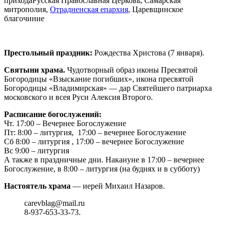
прихода
Русская Православная Церковь, Самарская
митрополия,
Отрадненская епархия
, Царевщинское
благочиние
Престольный праздник:
Рождества Христова (7 января).
Святыни храма.
Чудотворный образ иконы Пресвятой
Богородицы «Взыскание погибших», икона пресвятой
Богородицы «Владимирская» — дар Святейшего патриарха
московского и всея Руси Алексия Второго.
Расписание богослужений:
Чт. 17:00 – Вечернее Богослужение
Пт: 8:00 – литургия,
17:00 – вечернее Богослужение
Сб 8:00 – литургия , 17:00 – вечернее Богослужение
Вс 9:00 – литургия
А также в праздничные дни. Накануне в 17:00 – вечернее
Богослужение, в 8:00 – литургия (на буднях и в субботу)
Настоятель храма
— иерей Михаил Назаров.
carevblag@mail.ru
8-937-653-33-73.