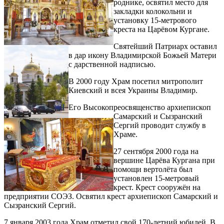
роднике, освятил место для
закладки колокольни и
установку 15-метрового
креста на Царёвом Кургане.
Святейший Патриарх оставил
в дар икону Владимирской Божьей Матери
с дарственной надписью.
В 2000 году Храм посетил митрополит
Киевский и всея Украины Владимир.
Его Высокопреосвященство архиепископ
Самарский и Сызранский
Сергий проводит службу в
Храме.
27 сентября 2000 года на
вершине Царёва Кургана при
помощи вертолёта был
установлен 15-метровый
крест. Крест сооружён на
предприятии СОЭЗ. Освятил крест архиепископ Самарский и
Сызранский Сергий.
7 января 2003 года Храм отметил свой 170-летний юбилей. В